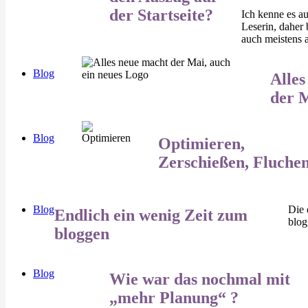
der Startseite?
Ich kenne es au
Leserin, daher 
auch meistens a
Blog
Alle
der 
Blog
Optimieren,
Zerschießen, Fluche
Blog
Die 
Endlich ein wenig Zeit zum
blo
bloggen
Blog
Wie war das nochmal mit
„mehr Planung“ ?