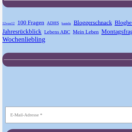
100 Fragen
Bloggerschnack
Bloghe
ADHS
12von12
basteln
Jahresrückblick
Montagsfra
Mein Leben
Lebens ABC
Wochenliebling