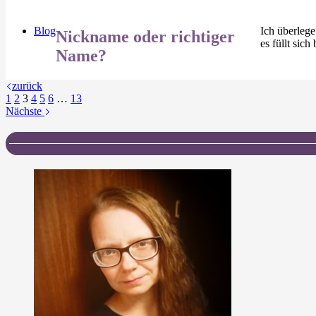
Blog
Ich überlege
Nickname oder richtiger
es füllt sic
Name?
zurück
1
2
3
4
5
6
…
13
Nächste