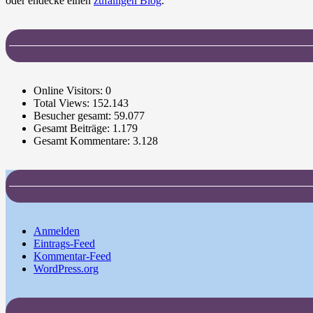
oder endecke einen
zufälligen Blog
.
Online Visitors:
0
Total Views:
152.143
Besucher gesamt:
59.077
Gesamt Beiträge:
1.179
Gesamt Kommentare:
3.128
Anmelden
Eintrags-Feed
Kommentar-Feed
WordPress.org