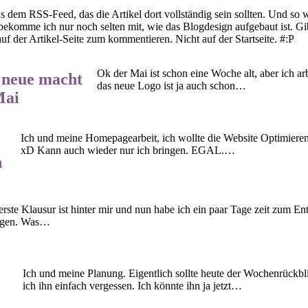
s dem RSS-Feed, das die Artikel dort vollständig sein sollten. Und so
bekomme ich nur noch selten mit, wie das Blogdesign aufgebaut ist. Gib
uf der Artikel-Seite zum kommentieren. Nicht auf der Startseite. #:P
Ok der Mai ist schon eine Woche alt, aber ich a
s neue macht
das neue Logo ist ja auch schon…
Mai
Ich und meine Homepagearbeit, ich wollte die Website Optimieren,
xD Kann auch wieder nur ich bringen. EGAL.…
n
erste Klausur ist hinter mir und nun habe ich ein paar Tage zeit zum E
ggen. Was…
Ich und meine Planung. Eigentlich sollte heute der Wochenrückb
ich ihn einfach vergessen. Ich könnte ihn ja jetzt…