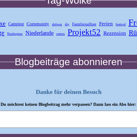
Tag-Wolke
Fr
xe
Ferien
Community
Camping
Familienalltag
defqon
diy
festival
Projekt52
Rü
ge
Niederlande
Rezension
Neubeginn
ostern
Blogbeiträge abonnieren
Danke für deinen Besuch
Du möchtest keinen Blogbeitrag mehr verpassen? Dann lass ein Abo hier: