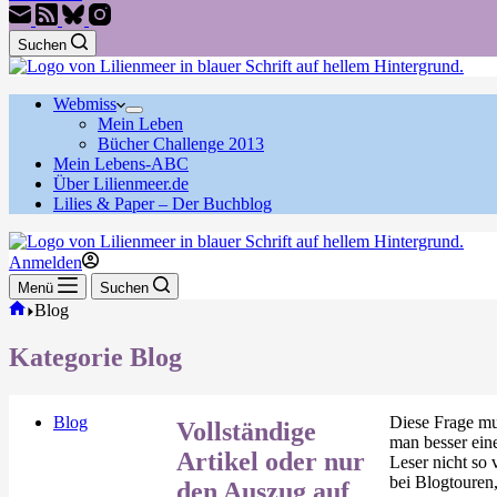
Suchen
Webmiss
Mein Leben
Bücher Challenge 2013
Mein Lebens-ABC
Über Lilienmeer.de
Lilies & Paper – Der Buchblog
Anmelden
Menü
Suchen
Start
Blog
Kategorie
Blog
Blog
Diese Frage mu
Vollständige
man besser ein
Artikel oder nur
Leser nicht so 
bei Blogtouren,
den Auszug auf