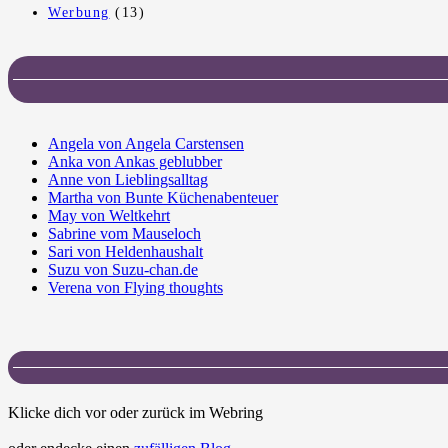
Werbung
(13)
Angela von Angela Carstensen
Anka von Ankas geblubber
Anne von Lieblingsalltag
Martha von Bunte Küchenabenteuer
May von Weltkehrt
Sabrine vom Mauseloch
Sari von Heldenhaushalt
Suzu von Suzu-chan.de
Verena von Flying thoughts
Klicke dich vor oder zurück im Webring