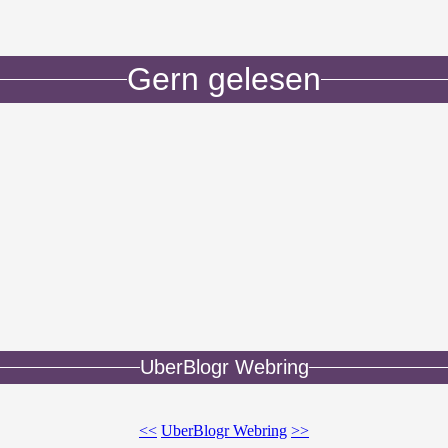
Gern gelesen
UberBlogr Webring
<<
UberBlogr Webring
>>