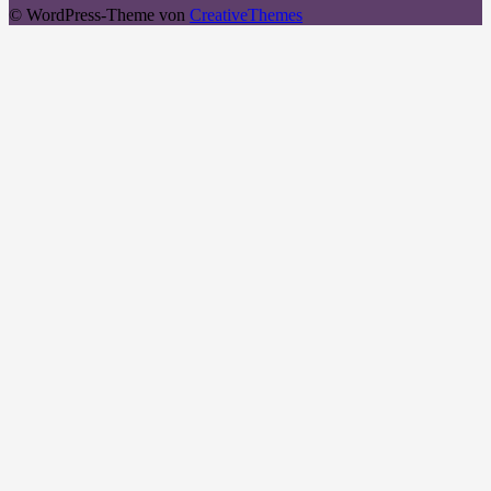
© WordPress-Theme von
CreativeThemes