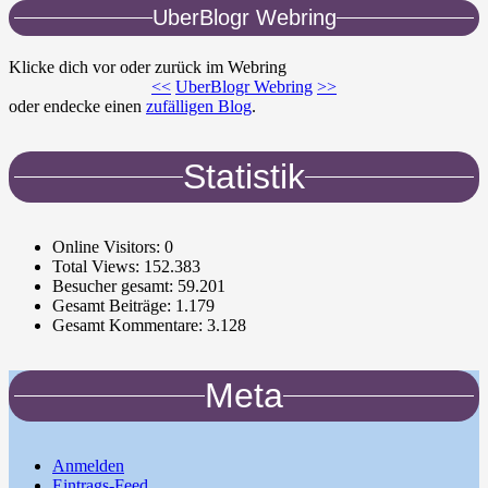
UberBlogr Webring
Klicke dich vor oder zurück im Webring
<<
UberBlogr Webring
>>
oder endecke einen
zufälligen Blog
.
Statistik
Online Visitors:
0
Total Views:
152.383
Besucher gesamt:
59.201
Gesamt Beiträge:
1.179
Gesamt Kommentare:
3.128
Meta
Anmelden
Eintrags-Feed