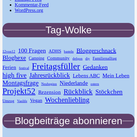
Kommentar-Feed
WordPress.org
Tag-Wolke
100 Fragen
Bloggerschnack
ADHS
12von12
basteln
Bloghexe
Community
Camping
Familienalltag
defqon
diy
Freitagsfüller
Gedanken
Ferien
festival
high five
Jahresrückblick
Mein Leben
Lebens ABC
Montagsfrage
Niederlande
Neubeginn
ostern
Projekt52
Rückblick
Stöckchen
Rezension
Wochenliebling
Vegan
Umzug
Vanlife
Blogbeiträge abonnieren