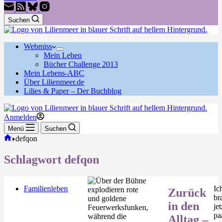
Suchen
Webmiss
Mein Leben
Bücher Challenge 2013
Mein Lebens-ABC
Über Lilienmeer.de
Lilies & Paper – Der Buchblog
Anmelden
Menü
Suchen
Start
defqon
Schlagwort
defqon
Familienleben
Ic
Zurück
br
in den
jet
pa
Alltag –