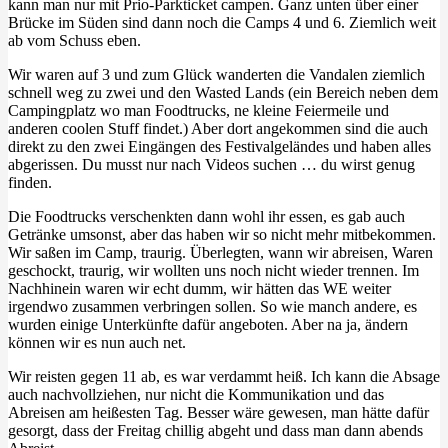
kann man nur mit Prio-Parkticket campen. Ganz unten über einer
Brücke im Süden sind dann noch die Camps 4 und 6. Ziemlich weit
ab vom Schuss eben.
Wir waren auf 3 und zum Glück wanderten die Vandalen ziemlich
schnell weg zu zwei und den Wasted Lands (ein Bereich neben dem
Campingplatz wo man Foodtrucks, ne kleine Feiermeile und
anderen coolen Stuff findet.) Aber dort angekommen sind die auch
direkt zu den zwei Eingängen des Festivalgeländes und haben alles
abgerissen. Du musst nur nach Videos suchen … du wirst genug
finden.
Die Foodtrucks verschenkten dann wohl ihr essen, es gab auch
Getränke umsonst, aber das haben wir so nicht mehr mitbekommen.
Wir saßen im Camp, traurig. Überlegten, wann wir abreisen, Waren
geschockt, traurig, wir wollten uns noch nicht wieder trennen. Im
Nachhinein waren wir echt dumm, wir hätten das WE weiter
irgendwo zusammen verbringen sollen. So wie manch andere, es
wurden einige Unterkünfte dafür angeboten. Aber na ja, ändern
können wir es nun auch net.
Wir reisten gegen 11 ab, es war verdammt heiß. Ich kann die Absage
auch nachvollziehen, nur nicht die Kommunikation und das
Abreisen am heißesten Tag. Besser wäre gewesen, man hätte dafür
gesorgt, dass der Freitag chillig abgeht und dass man dann abends