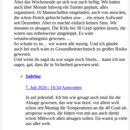
Aber das Wochenende an sich war auch heftig. Wir hatten
auch über Monate hinweg ein Turnier geplant, alles
organiisiert, 16 Mannschaften eingeladen, auch von auswärts,
die schon Hotels gebucht hatten usw… ein reisen Aufwand
seit Dezember. Aber es machte einfach keinen Sinn. Wir
mussten es absagen. Die KIds bei 38 Grad spielen lassen, die
wären uns reihenweise umgekippt. Es wäre
verantwortungslos gewesen….
So schade es ist… wir waren alle traurig. Und ich glaube
auch bei euch wäre es Gesundheitstechnisch zu großes Risiko
gewesen.
Und wenn du sagst da war sogar noch Sturm… kann ich nur
sagen, gut, dass ihr in Sicherheit gewesen seid.
Sabrina
7. Juli 2026 / 16:34
Antworten
Ja auf jedenfall. Ich bin wie gesagt auch total für die
Absage gewesen, das wie war doof. vor allem weil
schon seit Montag die Temperaturen an die 40 Grad als
prognose waren, die hätten von mir aus auch direkt
schon Mittwoch allen absagen sollen. Da waren ja viele
aus aller welt.