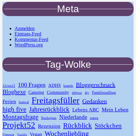
Meta
Anmelden
Eintrags-Feed
Kommentar-Feed
WordPress.org
Tag-Wolke
100 Fragen
Bloggerschnack
ADHS
12von12
basteln
Bloghexe
Community
Camping
Familienalltag
defqon
diy
Freitagsfüller
Gedanken
Ferien
festival
high five
Jahresrückblick
Mein Leben
Lebens ABC
Montagsfrage
Niederlande
Neubeginn
ostern
Projekt52
Rückblick
Stöckchen
Rezension
Wochenliebling
Vegan
Umzug
Vanlife