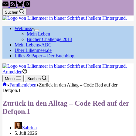
Suchen
Webmiss
Mein Leben
Bücher Challenge 2013
Mein Lebens-ABC
Über Lilienmeer.de
Lilies & Paper – Der Buchblog
Anmelden
Menü
Suchen
Start
Familienleben
Zurück in den Alltag – Code Red auf der
Defqon.1
Zurück in den Alltag – Code Red auf der
Defqon.1
Sabrina
5. Juli 2026