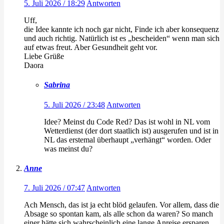
5. Juli 2026 / 18:29
Antworten
Uff,
die Idee kannte ich noch gar nicht, Finde ich aber konsequenz
und auch richtig. Natürlich ist es „bescheiden“ wenn man sich
auf etwas freut. Aber Gesundheit geht vor.
Liebe Grüße
Daora
Sabrina
5. Juli 2026 / 23:48
Antworten
Idee? Meinst du Code Red? Das ist wohl in NL vom
Wetterdienst (der dort staatlich ist) ausgerufen und ist in
NL das erstemal überhaupt „verhängt“ worden. Oder
was meinst du?
Anne
7. Juli 2026 / 07:47
Antworten
Ach Mensch, das ist ja echt blöd gelaufen. Vor allem, dass die
Absage so spontan kam, als alle schon da waren? So manch
einer hätte sich wahrscheinlich eine lange Anreise ersparen