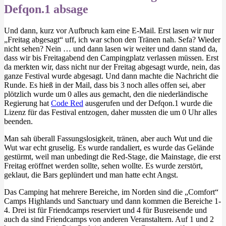
Defqon.1 absage
Und dann, kurz vor Aufbruch kam eine E-Mail. Erst lasen wir nur
„Freitag abgesagt“ uff, ich war schon den Tränen nah. Sefa? Wieder
nicht sehen? Nein … und dann lasen wir weiter und dann stand da,
dass wir bis Freitagabend den Campingplatz verlassen müssen. Erst
da merkten wir, dass nicht nur der Freitag abgesagt wurde, nein, das
ganze Festival wurde abgesagt. Und dann machte die Nachricht die
Runde. Es hieß in der Mail, dass bis 3 noch alles offen sei, aber
plötzlich wurde um 0 alles aus gemacht, den die niederländische
Regierung hat
Code Red
ausgerufen und der Defqon.1 wurde die
Lizenz für das Festival entzogen, daher mussten die um 0 Uhr alles
beenden.
Man sah überall Fassungslosigkeit, tränen, aber auch Wut und die
Wut war echt gruselig. Es wurde randaliert, es wurde das Gelände
gestürmt, weil man unbedingt die Red-Stage, die Mainstage, die erst
Freitag eröffnet werden sollte, sehen wollte. Es wurde zerstört,
geklaut, die Bars geplündert und man hatte echt Angst.
Das Camping hat mehrere Bereiche, im Norden sind die „Comfort“
Camps Highlands und Sanctuary und dann kommen die Bereiche 1-
4. Drei ist für Friendcamps reserviert und 4 für Busreisende und
auch da sind Friendcamps von anderen Veranstaltern. Auf 1 und 2