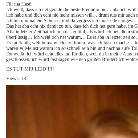
Für ma Hasü:
Ich weiß, dass ich net gerade die beste Freundin bin… aba ich wollt
lieb habe und dich echt nie mehr missen will… drum tuts mir auch 
Ich bin nunmal ein Schussel und da vergess ich inner eile einiges… 
Das hat aba echt nix damit zu tun, dass ich dich net gern habe, im G
Aba in letzter Zeit hat ich och das gefühl, als würd ich bei allem s
überflüssig… Ich weiß och net warum… Es is aba in letzter zeit s
Es tut richtig weh imma wieder zu hören, was ich falsch mache… i
waren =( Meinst warum ich so schnell rein bin und nachha aufe Toil
Du weißt, ich würd echt alles tun für dich, weil du in meine Augen
geschlossen, ich würd fast sagen wie nen großen Bruder! Ich wollte
ES TUT MIR LEID!!!!!
Views: 18