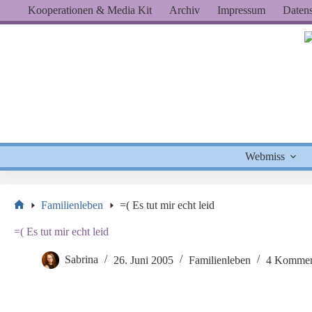
Zum
Kooperationen & Media Kit
Archiv
Impressum
Datens
Inhalt
springen
Webmiss
Familienleben
=( Es tut mir echt leid
Start
=( Es tut mir echt leid
Sabrina
26. Juni 2005
Familienleben
4 Kommen