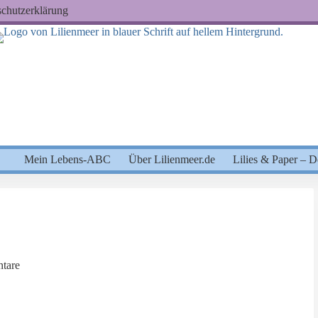
chutzerklärung
Mein Lebens-ABC
Über Lilienmeer.de
Lilies & Paper – 
tare