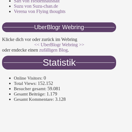
Sari von Heldenhaushalt
Suzu von Suzu-chan.de
Verena von Flying thoughts
UberBlogr Webring
Klicke dich vor oder zurück im Webring
<<
UberBlogr Webring
>>
oder endecke einen
zufälligen Blog
.
Statistik
0
Online Visitors:
152.152
Total Views:
59.081
Besucher gesamt:
1.179
Gesamt Beiträge:
3.128
Gesamt Kommentare: