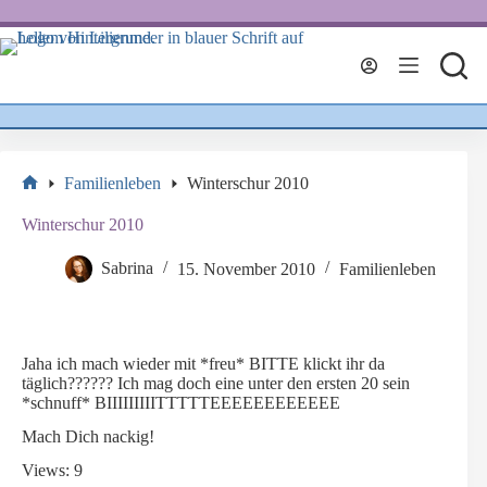
Zum
Inhalt
springen
Familienleben
Winterschur 2010
Start
Winterschur 2010
Sabrina
15. November 2010
Familienleben
Jaha ich mach wieder mit *freu* BITTE klickt ihr da
täglich?????? Ich mag doch eine unter den ersten 20 sein
*schnuff* BIIIIIIIIITTTTTEEEEEEEEEEEE
Mach Dich nackig!
Views: 9