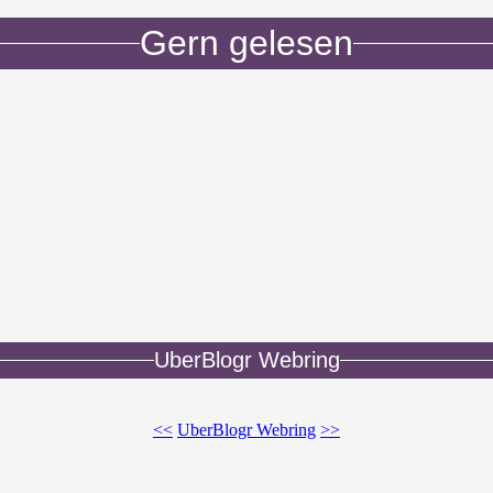
Gern gelesen
UberBlogr Webring
<<
UberBlogr Webring
>>