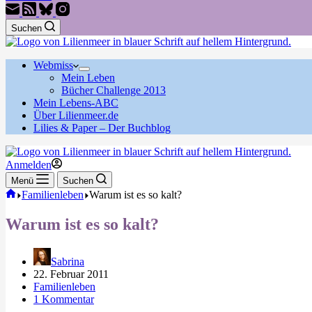
Suchen
Webmiss
Mein Leben
Bücher Challenge 2013
Mein Lebens-ABC
Über Lilienmeer.de
Lilies & Paper – Der Buchblog
Anmelden
Menü
Suchen
Start
Familienleben
Warum ist es so kalt?
Warum ist es so kalt?
Sabrina
22. Februar 2011
Familienleben
1 Kommentar