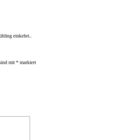
hling einkehrt..
sind mit
*
markiert