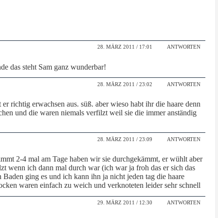
28. MÄRZ 2011 / 17:01
ANTWORTEN
inde das steht Sam ganz wunderbar!
28. MÄRZ 2011 / 23:02
ANTWORTEN
 er richtig erwachsen aus. süß. aber wieso habt ihr die haare denn
hen und die waren niemals verfilzt weil sie die immer anständig
28. MÄRZ 2011 / 23:09
ANTWORTEN
immt 2-4 mal am Tage haben wir sie durchgekämmt, er wühlt aber
lzt wenn ich dann mal durch war (ich war ja froh das er sich das
n Baden ging es und ich kann ihn ja nicht jeden tag die haare
locken waren einfach zu weich und verknoteten leider sehr schnell
29. MÄRZ 2011 / 12:30
ANTWORTEN