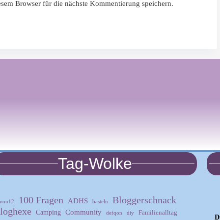
sem Browser für die nächste Kommentierung speichern.
Tag-Wolke
100 Fragen
Bloggerschnack
ADHS
von12
basteln
loghexe
Community
Camping
Familienalltag
defqon
diy
D