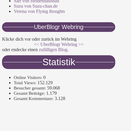
Sari von Heldenhaushalt
Suzu von Suzu-chan.de
Verena von Flying thoughts
UberBlogr Webring
Klicke dich vor oder zurück im Webring
<<
UberBlogr Webring
>>
oder endecke einen
zufälligen Blog
.
Statistik
0
Online Visitors:
152.129
Total Views:
59.068
Besucher gesamt:
1.179
Gesamt Beiträge:
3.128
Gesamt Kommentare: