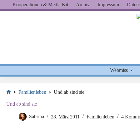
Zum
Kooperationen & Media Kit
Archiv
Impressum
Datens
Inhalt
springen
Webmiss
Familienleben
Und ab sind sie
Start
Und ab sind sie
Sabrina
28. März 2011
Familienleben
4 Komme