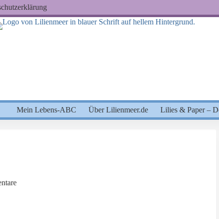
chutzerklärung
Mein Lebens-ABC
Über Lilienmeer.de
Lilies & Paper – 
ntare