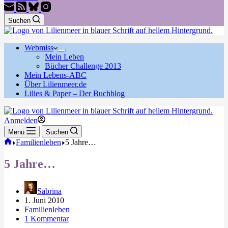
Suchen
Webmiss
Mein Leben
Bücher Challenge 2013
Mein Lebens-ABC
Über Lilienmeer.de
Lilies & Paper – Der Buchblog
Anmelden
Menü
Suchen
Start
Familienleben
5 Jahre…
5 Jahre…
Sabrina
1. Juni 2010
Familienleben
1 Kommentar