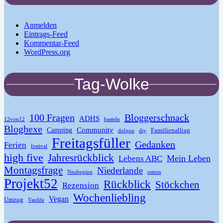
Anmelden
Eintrags-Feed
Kommentar-Feed
WordPress.org
Tag-Wolke
100 Fragen
Bloggerschnack
ADHS
12von12
basteln
Bloghexe
Community
Camping
Familienalltag
defqon
diy
Freitagsfüller
Gedanken
Ferien
festival
high five
Jahresrückblick
Mein Leben
Lebens ABC
Montagsfrage
Niederlande
Neubeginn
ostern
Projekt52
Rückblick
Stöckchen
Rezension
Wochenliebling
Vegan
Umzug
Vanlife