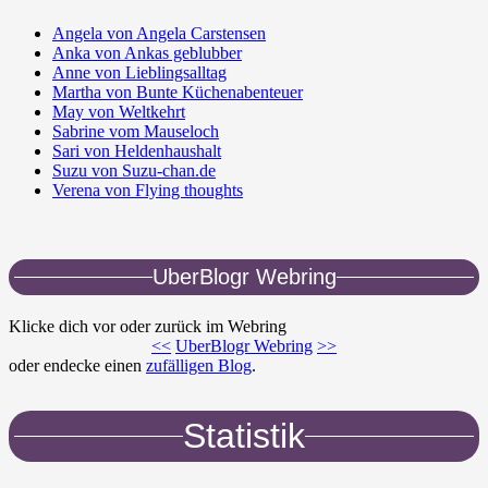
Angela von Angela Carstensen
Anka von Ankas geblubber
Anne von Lieblingsalltag
Martha von Bunte Küchenabenteuer
May von Weltkehrt
Sabrine vom Mauseloch
Sari von Heldenhaushalt
Suzu von Suzu-chan.de
Verena von Flying thoughts
UberBlogr Webring
Klicke dich vor oder zurück im Webring
<<
UberBlogr Webring
>>
oder endecke einen
zufälligen Blog
.
Statistik