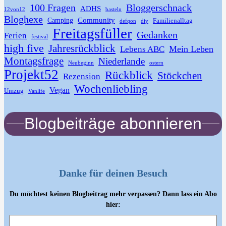
100 Fragen
Bloggerschnack
ADHS
12von12
basteln
Bloghexe
Community
Camping
Familienalltag
defqon
diy
Freitagsfüller
Gedanken
Ferien
festival
high five
Jahresrückblick
Mein Leben
Lebens ABC
Montagsfrage
Niederlande
Neubeginn
ostern
Projekt52
Rückblick
Stöckchen
Rezension
Wochenliebling
Vegan
Umzug
Vanlife
Blogbeiträge abonnieren
Danke für deinen Besuch
Du möchtest keinen Blogbeitrag mehr verpassen? Dann lass ein Abo
hier: