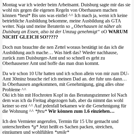
Montag war ich wieder beim Arbeitsamt. Duisburg sagte mir das sie
wohl nix gegen die eigenen Regeln von Oberhausen machen
können *heul* Bis uns was einfiel ^^ Ich mach ja, wenn ich keine
betriebliche Ausbildung bekomme, meine Ausbildung als GTA
weiter. Naja und meine Beraterin so
„Oberhausen ist näher als
Duisburg an Essen, also ist der Umzug genehmigt“
oO
WARUM
NICHT GLEICH SO?????
Doch nun brauchte die nen Zettel woraus bestätigt ist das ich die
Ausbildung auch mache… Was hieß das? Wieder nachhause,
zurück zum Duisburger-Amt und so schnell es geht zu
Oberhausener Amt und hoffe das man dran kommt.
Da wir schon 10 Uhr hatten und ich schon allein von mir zum DU-
Amt 30minz brauche rief ich meinen Dad an. der fuhr uns dann…
In Oberhausen angekommen, mit Genehmigung, ging alles ohne
Probleme ^^
Oki ich bin mit Hochroten Kopf in das Beratungszimmer lol Nach
dem was ich da Freitag abgezogen hab, aber da nimmt das wohl
keiner so erst ^^ Auf jedenfall bekamen wir die Genehmigung für
die Wohnung ^^
*freu*
Wir können zum 1.6 einziehen…
Ich den Vermieter angerufen, Termin für 15 Uhr gemacht und
unterschreiben
*g*
Jetzt heißt es Sachen packen, streichen,
einräumen und wohlfühlen
*smile*