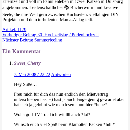
Elternzeit und voll im Familienleben mit zwei Katzen in Duisburg
angekommen. Leidenschaftlicher 📚 Bücherwurm und kreative
Seele, die ihre Welt gern zwischen Buchseiten, vielfältigen DIY-
Projekten und dem turbulenten Mama-Alltag teilt.
Artikel: 1179
Vorheriger
Beitrag
30. Hochzeitstag / Perlenhochzeit
Nächster
Beitrag
Summerfeeling
Ein Kommentar
Sweet_Cherry
7. Mai 2008 / 22:22
Antworten
Hey Süße…
Freu mich für dich das nun endlich den Mietvertrag
unterschieben hast =) hast ja auch lange genug gewartet aber
hat sich ja gelohnt wie man lesen kann hier *hehe*
Woha goil TV Total ich wiiillll auch *lol*
Wünsch euch viel Spaß beim Klamotten Packen *hihi*