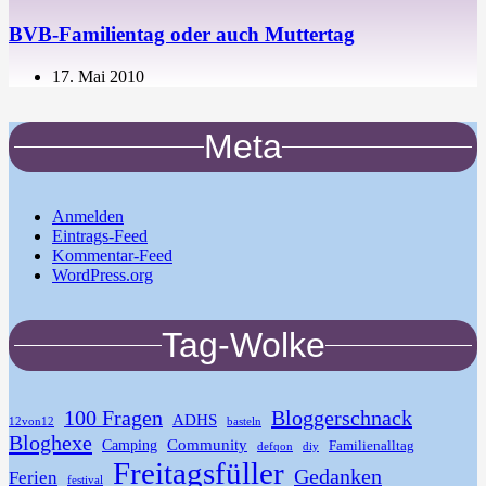
BVB-Familientag oder auch Muttertag
17. Mai 2010
Meta
Anmelden
Eintrags-Feed
Kommentar-Feed
WordPress.org
Tag-Wolke
100 Fragen
Bloggerschnack
ADHS
12von12
basteln
Bloghexe
Community
Camping
Familienalltag
defqon
diy
Freitagsfüller
Gedanken
Ferien
festival