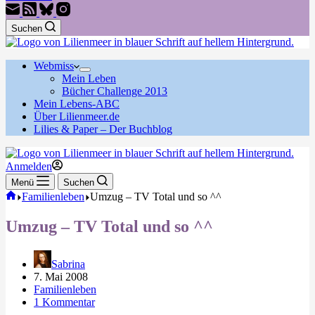
Suchen
Webmiss
Mein Leben
Bücher Challenge 2013
Mein Lebens-ABC
Über Lilienmeer.de
Lilies & Paper – Der Buchblog
Anmelden
Menü
Suchen
Start
Familienleben
Umzug – TV Total und so ^^
Umzug – TV Total und so ^^
Sabrina
7. Mai 2008
Familienleben
1 Kommentar