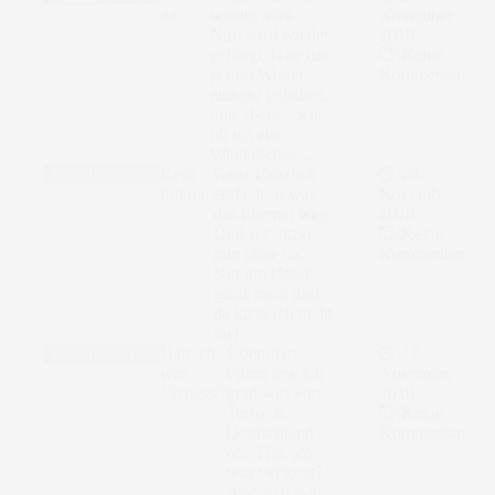
da
wieder alles ^^
November
Nun wird wieder
2010
geblogt. Hier hat
Keine
ja nun Winter
Kommentare
einkehr gehalten,
nun überleg ich
ob ich ein
Winterliches…
Familienleben
Kein
Ganz Plötzlich
20.
Internet
einfach so war
November
das Internet weg.
2010
Und wir sitzen
Keine
nun ohne da.
Kommentare
Nur am Handy
gehts noch und
da kann ich nicht
viel…
Familienleben
Hab ich
Überall in
17.
was
Foren lese ich
November
Verpasst?
grad was von
2010
Terror in
Keine
Deutschland
Kommentare
oO Hab ich
was verpasst?
Also mal n-tv