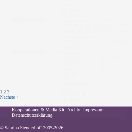
eingeschalten
und tatsächlich
oO Da wird…
Familienleben
Winterschur
Jaha ich mach wieder mit *freu*
2010
BITTE klickt ihr da täglich??????
Ich mag doch eine unter den ersten
20 sein *schnuff*
BIIIIIIIIITTTTTEEEEEEEEEEEE
Mach Dich nackig!…
Familienleben
Gelöscht
Gestern habe
14.
ich einen
November
Schlussstrich
2010
gezogen, ich
4
habe mich aus
meinen
Lieblingsforum
löschen lassen.
1
2
3
Seit April2008
Nächste
war ich dort
angemeldet.
Kooperationen & Media Kit
Archiv
Impressum
Erst als Sayuri,
Datenschutzerklärung
dann als…
© Sabrina Stenderhoff 2005-2026