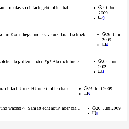
nnt ob das so einfach geht lol ich hab
29. Juni
2009
9
cko im Koma liege und so… kurz darauf schrieb
26. Juni
2009
4
solchen begriffen landen *g* Aber ich finde
25. Juni
2009
4
ganz einfach Unter HUndert lol Ich hab…
23. Juni 2009
5
und wächst ^^ Sam ist echt aktiv, aber bis…
20. Juni 2009
8