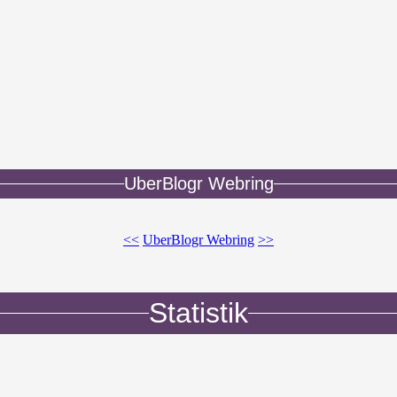
UberBlogr Webring
<<
UberBlogr Webring
>>
Statistik