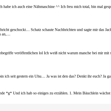
ch habe ich auch eine Nähmaschine ^^ Ich freu mich total, bin mal gespa
hricht geschockt… Schatz schaute Nachhrichten und sagte mir das Ja
n an,…
begriffe veröffentlichen lol Ich weiß nicht warum manche bei mir mit 
 bin ich seit gestern ein Uhu… Ja was ist den das? Denkt ihr euch? Ja 
e *g* Und ich hab so einiges zu erzählen. 1. Mein Bäuchlein wächst 