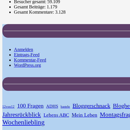
Besucher gesamt:
59.109
Gesamt Beiträge:
1.179
Gesamt Kommentare:
3.128
Anmelden
Eintrags-Feed
Kommentar-Feed
WordPress.org
100 Fragen
Bloggerschnack
Bloghe
ADHS
12von12
basteln
Jahresrückblick
Montagsfra
Mein Leben
Lebens ABC
Wochenliebling