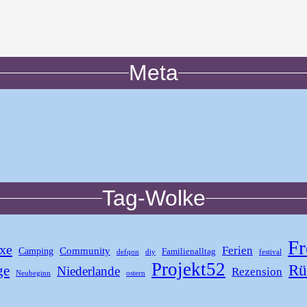
Meta
Tag-Wolke
Fr
xe
Ferien
Community
Camping
Familienalltag
defqon
diy
festival
Projekt52
Rü
ge
Niederlande
Rezension
Neubeginn
ostern