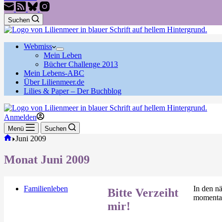
Suchen
Webmiss
Mein Leben
Bücher Challenge 2013
Mein Lebens-ABC
Über Lilienmeer.de
Lilies & Paper – Der Buchblog
Anmelden
Menü
Suchen
Start
Juni 2009
Monat
Juni 2009
Familienleben
In den n
Bitte Verzeiht
momenta
mir!