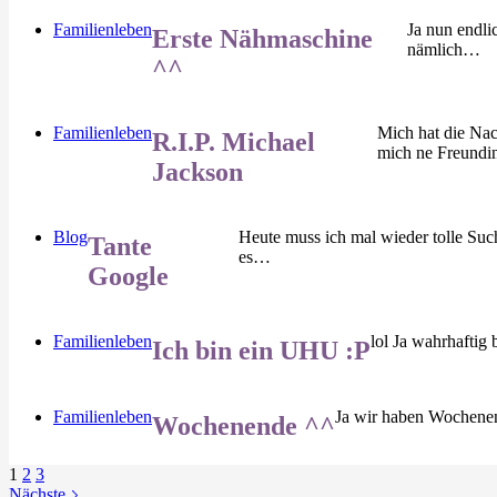
Familienleben
Ja nun endli
Erste Nähmaschine
nämlich…
^^
Familienleben
Mich hat die Nac
R.I.P. Michael
mich ne Freundi
Jackson
Blog
Heute muss ich mal wieder tolle Such
Tante
es…
Google
Familienleben
lol Ja wahrhaftig
Ich bin ein UHU :P
Familienleben
Ja wir haben Wochenend
Wochenende ^^
1
2
3
Nächste