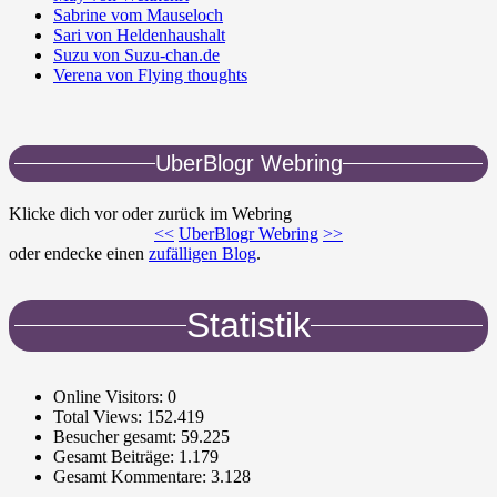
Sabrine vom Mauseloch
Sari von Heldenhaushalt
Suzu von Suzu-chan.de
Verena von Flying thoughts
UberBlogr Webring
Klicke dich vor oder zurück im Webring
<<
UberBlogr Webring
>>
oder endecke einen
zufälligen Blog
.
Statistik
Online Visitors:
0
Total Views:
152.419
Besucher gesamt:
59.225
Gesamt Beiträge:
1.179
Gesamt Kommentare:
3.128