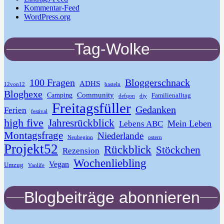
Kommentar-Feed
WordPress.org
Tag-Wolke
100 Fragen
Bloggerschnack
ADHS
12von12
basteln
Bloghexe
Community
Camping
Familienalltag
defqon
diy
Freitagsfüller
Gedanken
Ferien
festival
high five
Jahresrückblick
Mein Leben
Lebens ABC
Montagsfrage
Niederlande
Neubeginn
ostern
Projekt52
Rückblick
Stöckchen
Rezension
Wochenliebling
Vegan
Umzug
Vanlife
Blogbeiträge abonnieren