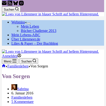
Suchen
Webmiss
Mein Leben
Bücher Challenge 2013
Mein Lebens-ABC
Über Lilienmeer.de
Lilies & Paper – Der Buchblog
Anmelden
Menü
Suchen
Start
Familienleben
Von Sorgen
Von Sorgen
Sabrina
6. Januar 2016
Familienleben
5 Kommentare