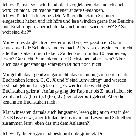
Ich weiß, man soll sein Kind nicht vergleichen, das tue ich auch
wirklich nicht. Ich mache mir eher andere Gedanken.
Ich weiß nicht. Ich kenne viele Mütter, die letzten Sommer
eingeschult haben und ich höre und lese wirklich gerne ihre Berichte
und Erfahrungen, aber ich denke auch immer wieder. „WAS? So
weit sind die?“
Mir wird es da gleich schwerer ums Herz, verpasst mein Sohn
etwas, weil die Schule es anders macht? Es ist so, das sie noch nicht
alle Buchstaben durch haben, Zahlen auch nur bis 10 bearbeiten,
lesen? Gar nicht. Sam erkennt die Buchstaben, aber lesen? Aber
auch das eigenständige schreiben ist dort noch nicht.
Mir gefällt das irgendwie gar nicht, das sie anfangs nur ein Teil der
Buchstaben lernen. C, Q, X und Y sind „unwichtig“ und werden
erst mal gekonnt ausgelassen. „Es werden die wichtigsten
Buchstaben gelernt“ Anfangs ging der Rap nur bis Z, nun haben sie
wohl auch Ä (hren) ,Ö (fen) ,Ü (berholverbot) gelernt. Aber die
genannten Buchstaben nicht.
Klar wir waren damals auch langsamer, lesen ging auch erst in der
2-3 Klasse usw., aber ich dachte das man nun Lesen und Schreiben
zusammen lernt, eben das mit dem Anlauten?!
Ich weiß, die Sorgen sind bestimmt unbegründet. Der