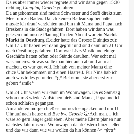
Da es aber immer wieder regnete sind wir dann gegen 15:30
richtung
Camping Groede
gefahren.
Da angekommen sind meine Schwester und Steffi direkt zum
Meer um zu Baden. Da ich keinen Badeanzug bei hatte
musste ich drauf verzichten und bin mit Mama und Papa nach
Breskens in die Stadt gefahren. Dort haben wir dann was
gelesen und unsere Planung für den Abend war ein
Nacht-
Markt in Oostburg
(Leider hatte das Groese Duintjes zu):
Um 17 Uhr haben wir dann gegrillt und sind dann um 21 Uhr
nach Oostburg gefahren. Dort war Live-Musik und einige
Geschäfte hatten offen oder Stände draußen. War echt mal
was anderes. Sowas sollte man hier auch ab und an mal
machen, es war gut voll. Ich hab von meiner Mama eine
chice Uhr bekommen und einen Haarreif. Für Nina hab ich
auch was tolles gefunden *g* Bekommt sie aber erst zur
geburt *smile*
Um 24 Uhr waren wir dann im Wohnwagen. Da es Samstag
schon um 8 wieder Aufstehen hieß sind Mama, Papa und ich
schon schlafen gegangen.
Am anderen morgen hieß es nur noch einpacken und um 11
Uhr auf nach hause und
Bye bye Groede
🙁 Ach man… ich
wäre so gern länger geblieben. Aber meine Eltern planen nun
nächstes Jahr unseren Wohnwagen da ab Ostern hinzustellen
und das wir dann wie wir wollen da hin können ^^
*freu*