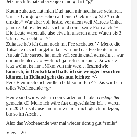
Jetzt noch Schatz überzeugen und gut ist *g*
Kaum zuhause, hat mich Dad nach mir nachhause gefahren.
Um 17 Uhr ging es schon auf einen Geburtstag XD *müde
umkipp* War aber voll lustig, vor allem weil Marcels Onkel
ja nur 3 Jahre älter ist als ich und somit seine Frau auch ^^
Die Leute waren alle also etwa in unseren alter. Waren bis 3
Uhr da war echt toll ^^
Zuhause hab ich dann noch mit Fee gechattet 🙁 Meno, die
Tatsache das ich angetrunken war und das Fee heute in in
Aupair Jahr startete hat mich voll sentimental gemacht… war
nur am heulen… obwohl ich ja froh sein kann. Da wo sie
jetzt wohnt ist nur 150km von mir weg…
Irgendwie
komisch, in Deutschland hätte ich sie weniger besuchen
können, in Holland geht das nun leichter ^^
Fee? Freu mich dich endlich bald zu treffen ^^ Das wird ein
tolles Wochenende *g*
Heute sind wir wieder in den Garten und haben
restegrillen
gemacht xD Meno ich wäre fast eingeschlafen lol… waren
um 20 Uhr zuhause und nun will ich mich gleich hinlegen,
bin so im Arsch…
Also das Wochenende war mal wieder richtig gut *smile*
Views: 20