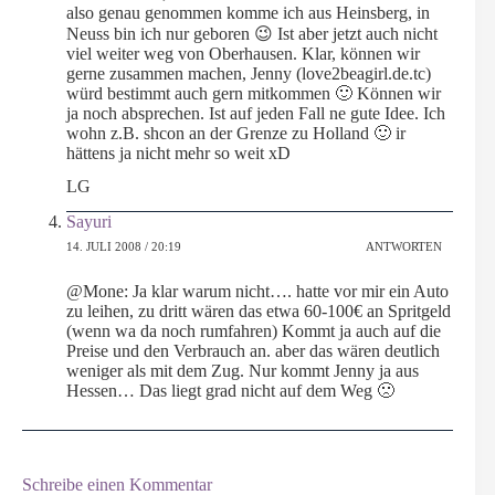
also genau genommen komme ich aus Heinsberg, in
Neuss bin ich nur geboren 😉 Ist aber jetzt auch nicht
viel weiter weg von Oberhausen. Klar, können wir
gerne zusammen machen, Jenny (love2beagirl.de.tc)
würd bestimmt auch gern mitkommen 🙂 Können wir
ja noch absprechen. Ist auf jeden Fall ne gute Idee. Ich
wohn z.B. shcon an der Grenze zu Holland 🙂 ir
hättens ja nicht mehr so weit xD
LG
Sayuri
14. JULI 2008 / 20:19
ANTWORTEN
@Mone: Ja klar warum nicht…. hatte vor mir ein Auto
zu leihen, zu dritt wären das etwa 60-100€ an Spritgeld
(wenn wa da noch rumfahren) Kommt ja auch auf die
Preise und den Verbrauch an. aber das wären deutlich
weniger als mit dem Zug. Nur kommt Jenny ja aus
Hessen… Das liegt grad nicht auf dem Weg 🙁
Schreibe einen Kommentar