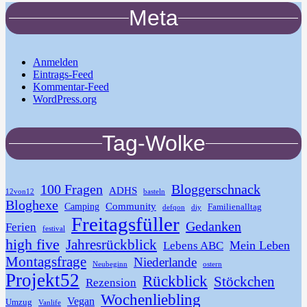
Meta
Anmelden
Eintrags-Feed
Kommentar-Feed
WordPress.org
Tag-Wolke
100 Fragen
Bloggerschnack
ADHS
12von12
basteln
Bloghexe
Community
Camping
Familienalltag
defqon
diy
Freitagsfüller
Gedanken
Ferien
festival
high five
Jahresrückblick
Mein Leben
Lebens ABC
Montagsfrage
Niederlande
Neubeginn
ostern
Projekt52
Rückblick
Stöckchen
Rezension
Wochenliebling
Vegan
Umzug
Vanlife