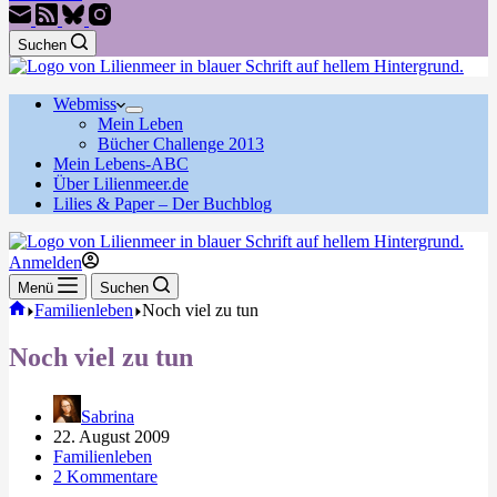
Suchen
Webmiss
Mein Leben
Bücher Challenge 2013
Mein Lebens-ABC
Über Lilienmeer.de
Lilies & Paper – Der Buchblog
Anmelden
Menü
Suchen
Start
Familienleben
Noch viel zu tun
Noch viel zu tun
Sabrina
22. August 2009
Familienleben
2 Kommentare