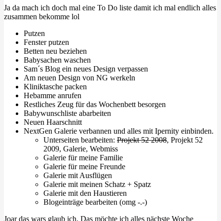
Ja da mach ich doch mal eine To Do liste damit ich mal endlich alles
zusammen bekomme lol
Putzen
Fenster putzen
Betten neu beziehen
Babysachen waschen
Sam´s Blog ein neues Design verpassen
Am neuen Design von NG werkeln
Kliniktasche packen
Hebamme anrufen
Restliches Zeug für das Wochenbett besorgen
Babywunschliste abarbeiten
Neuen Haarschnitt
NextGen Galerie verbannen und alles mit Ipernity einbinden.
Unterseiten bearbeiten:
Projekt 52 2008
, Projekt 52
2009, Galerie, Webmiss
Galerie für meine Familie
Galerie für meine Freunde
Galerie mit Ausflügen
Galerie mit meinen Schatz + Spatz
Galerie mit den Haustieren
Blogeinträge bearbeiten (omg -.-)
Joar das wars glaub ich. Das möchte ich alles nächste Woche