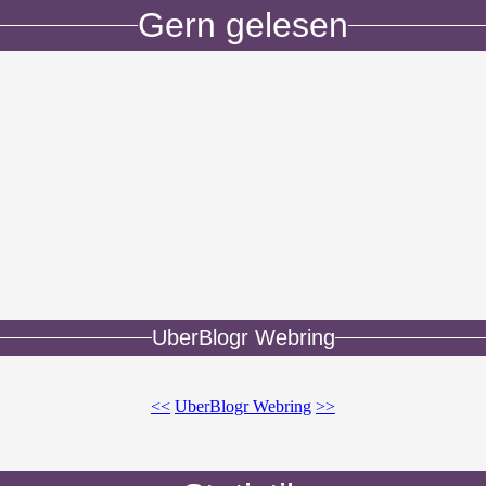
Gern gelesen
UberBlogr Webring
<<
UberBlogr Webring
>>