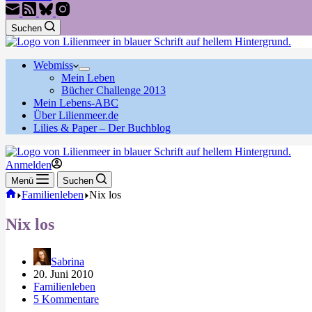
Suchen
Webmiss
Mein Leben
Bücher Challenge 2013
Mein Lebens-ABC
Über Lilienmeer.de
Lilies & Paper – Der Buchblog
Anmelden
Menü
Suchen
Start
Familienleben
Nix los
Nix los
Sabrina
20. Juni 2010
Familienleben
5 Kommentare