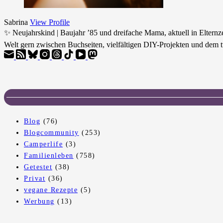
Sabrina
View Profile
✨ Neujahrskind | Baujahr ’85 und dreifache Mama, aktuell in Eltern
Welt gern zwischen Buchseiten, vielfältigen DIY-Projekten und dem t
Blog
(76)
Blogcommunity
(253)
Camperlife
(3)
Familienleben
(758)
Getestet
(38)
Privat
(36)
vegane Rezepte
(5)
Werbung
(13)