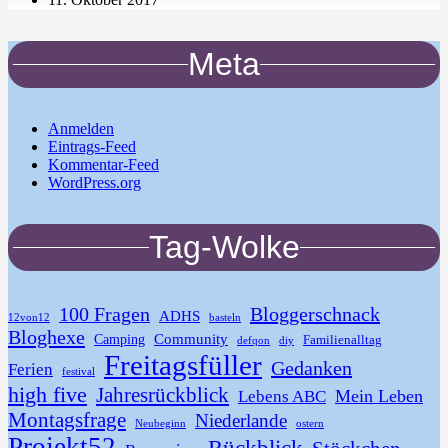
Meta
Anmelden
Eintrags-Feed
Kommentar-Feed
WordPress.org
Tag-Wolke
100 Fragen
Bloggerschnack
ADHS
12von12
basteln
Bloghexe
Community
Camping
Familienalltag
defqon
diy
Freitagsfüller
Gedanken
Ferien
festival
high five
Jahresrückblick
Mein Leben
Lebens ABC
Montagsfrage
Niederlande
Neubeginn
ostern
Projekt52