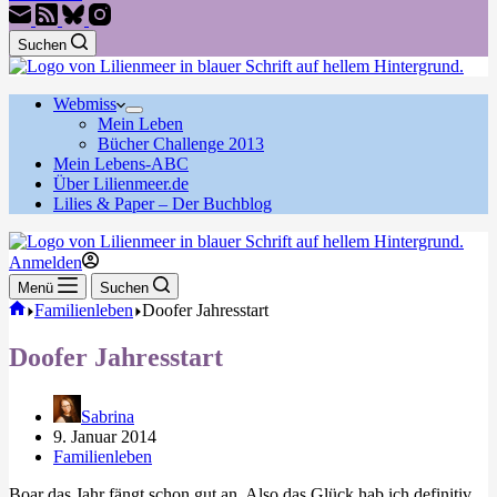
Suchen
Webmiss
Mein Leben
Bücher Challenge 2013
Mein Lebens-ABC
Über Lilienmeer.de
Lilies & Paper – Der Buchblog
Anmelden
Menü
Suchen
Start
Familienleben
Doofer Jahresstart
Doofer Jahresstart
Sabrina
9. Januar 2014
Familienleben
Boar das Jahr fängt schon gut an. Also das Glück hab ich definitiv