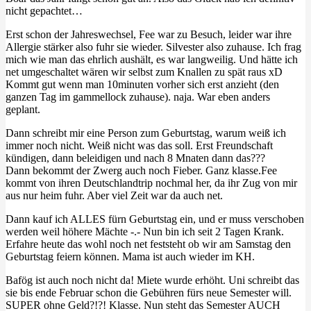
nicht gepachtet…
Erst schon der Jahreswechsel, Fee war zu Besuch, leider war ihre
Allergie stärker also fuhr sie wieder. Silvester also zuhause. Ich frag
mich wie man das ehrlich aushält, es war langweilig. Und hätte ich
net umgeschaltet wären wir selbst zum Knallen zu spät raus xD
Kommt gut wenn man 10minuten vorher sich erst anzieht (den
ganzen Tag im gammellock zuhause). naja. War eben anders
geplant.
Dann schreibt mir eine Person zum Geburtstag, warum weiß ich
immer noch nicht. Weiß nicht was das soll. Erst Freundschaft
kündigen, dann beleidigen und nach 8 Mnaten dann das???
Dann bekommt der Zwerg auch noch Fieber. Ganz klasse.Fee
kommt von ihren Deutschlandtrip nochmal her, da ihr Zug von mir
aus nur heim fuhr. Aber viel Zeit war da auch net.
Dann kauf ich ALLES fürn Geburtstag ein, und er muss verschoben
werden weil höhere Mächte -.- Nun bin ich seit 2 Tagen Krank.
Erfahre heute das wohl noch net feststeht ob wir am Samstag den
Geburtstag feiern können. Mama ist auch wieder im KH.
Bafög ist auch noch nicht da! Miete wurde erhöht. Uni schreibt das
sie bis ende Februar schon die Gebühren fürs neue Semester will.
SUPER ohne Geld?!?! Klasse. Nun steht das Semester AUCH