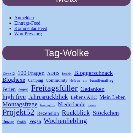
Anmelden
Eintrags-Feed
Kommentar-Feed
WordPress.org
Tag-Wolke
100 Fragen
Bloggerschnack
ADHS
12von12
basteln
Bloghexe
Community
Camping
Familienalltag
defqon
diy
Freitagsfüller
Gedanken
Ferien
festival
high five
Jahresrückblick
Mein Leben
Lebens ABC
Montagsfrage
Niederlande
Neubeginn
ostern
Projekt52
Rückblick
Stöckchen
Rezension
Wochenliebling
Vegan
Umzug
Vanlife