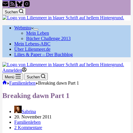
Suchen
Webmiss
Mein Leben
Bücher Challenge 2013
Mein Lebens-ABC
Über Lilienmeer.de
Lilies & Paper – Der Buchblog
Anmelden
Menü
Suchen
Start
Familienleben
Breaking dawn Part 1
Breaking dawn Part 1
Sabrina
20. November 2011
Familienleben
2 Kommentare