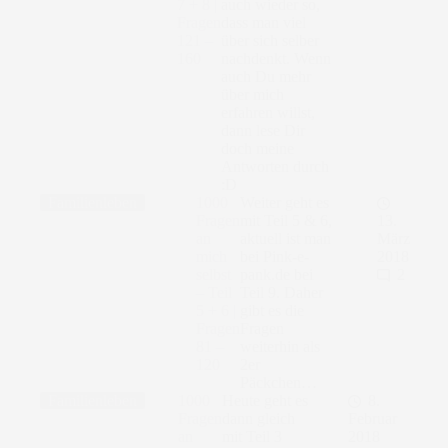
7 + 8 |
auch wieder so,
Fragen
dass man viel
121 –
über sich selber
160
nachdenkt. Wenn
auch Du mehr
über mich
erfahren willst,
dann lese Dir
doch meine
Antworten durch
:D
Familienleben
1000
Weiter geht es
Fragen
mit Teil 5 & 6,
13.
an
aktuell ist man
März
mich
bei Pink-e-
2018
selbst
pank.de bei
2
– Teil
Teil 9. Daher
5 + 6 |
gibt es die
Fragen
Fragen
81 –
weiterhin als
120
2er
Päckchen…
Familienleben
1000
Heute geht es
8.
Fragen
dann gleich
Februar
an
mit Teil 3
2018