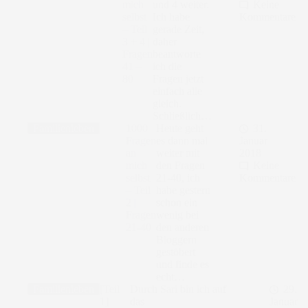
mich
und 4 weiter.
Keine
selbst
Ich habe
Kommentare
– Teil
gerade Zeit,
3 + 4 |
daher
Fragen
beantworte
41 –
ich die
80
Fragen jetzt
einfach alle
gleich.
Schließlich…
Familienleben
1000
Heute geht
31.
Fragen
es dann mal
Januar
an
weiter mit
2018
mich
den Fragen
Keine
selbst
21-40, ich
Kommentare
– Teil
habe gestern
2 |
schon ein
Fragen
wenig bei
21-40
den anderen
Bloggern
gestöbert
und finde es
echt…
Familienleben
[Teil
Durch Sari bin ich auf
29.
1]
das
Januar