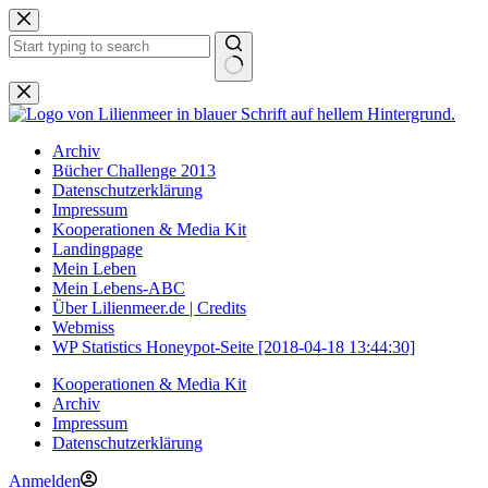
Zum
Inhalt
springen
Keine
Ergebnisse
Archiv
Bücher Challenge 2013
Datenschutzerklärung
Impressum
Kooperationen & Media Kit
Landingpage
Mein Leben
Mein Lebens-ABC
Über Lilienmeer.de | Credits
Webmiss
WP Statistics Honeypot-Seite [2018-04-18 13:44:30]
Kooperationen & Media Kit
Archiv
Impressum
Datenschutzerklärung
Anmelden