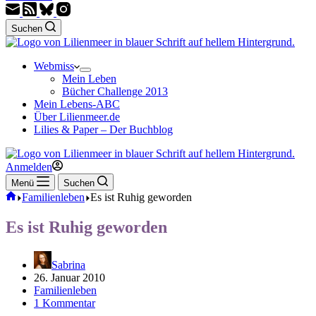
Suchen
Webmiss
Mein Leben
Bücher Challenge 2013
Mein Lebens-ABC
Über Lilienmeer.de
Lilies & Paper – Der Buchblog
Anmelden
Menü
Suchen
Start
Familienleben
Es ist Ruhig geworden
Es ist Ruhig geworden
Sabrina
26. Januar 2010
Familienleben
1 Kommentar