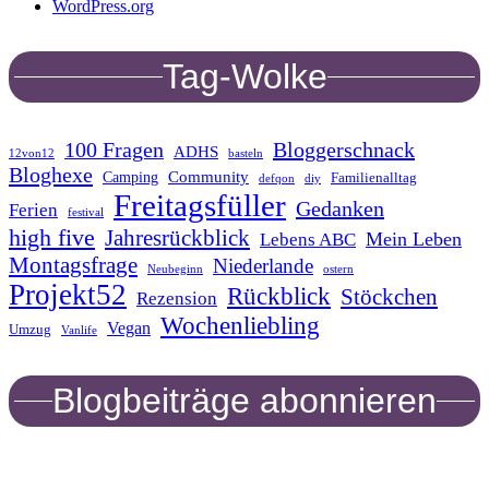
WordPress.org
Tag-Wolke
100 Fragen
Bloggerschnack
ADHS
12von12
basteln
Bloghexe
Community
Camping
Familienalltag
defqon
diy
Freitagsfüller
Gedanken
Ferien
festival
high five
Jahresrückblick
Mein Leben
Lebens ABC
Montagsfrage
Niederlande
Neubeginn
ostern
Projekt52
Rückblick
Stöckchen
Rezension
Wochenliebling
Vegan
Umzug
Vanlife
Blogbeiträge abonnieren