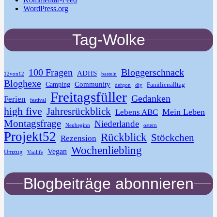
WordPress.org
Tag-Wolke
100 Fragen
Bloggerschnack
ADHS
12von12
basteln
Bloghexe
Community
Camping
Familienalltag
defqon
diy
Freitagsfüller
Gedanken
Ferien
festival
high five
Jahresrückblick
Mein Leben
Lebens ABC
Montagsfrage
Niederlande
Neubeginn
ostern
Projekt52
Rückblick
Stöckchen
Rezension
Wochenliebling
Vegan
Umzug
Vanlife
Blogbeiträge abonnieren