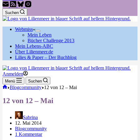
Suchen
Webmiss
Mein Leben
Bücher Challenge 2013
Mein Lebens-ABC
Über Lilienmeer.de
Lilies & Paper – Der Buchblog
Anmelden
Menü
Suchen
Start
Blogcommunity
12 von 12 – Mai
12 von 12 – Mai
Sabrina
12. Mai 2014
Blogcommunity
1 Kommentar