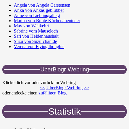
Angela von Angela Carstensen
Anka von Ankas geblubber
Anne von Lieblingsalltag
Martha von Bunte Küchenabenteuer
May von Weltkehrt
Sabrine vom Mauseloch
Sari von Heldenhaushalt
Suzu von Suzu-chan.de
Verena von Flying thoughts
UberBlogr Webring
Klicke dich vor oder zurück im Webring
<<
UberBlogr Webring
>>
oder endecke einen
zufälligen Blog
.
Statistik