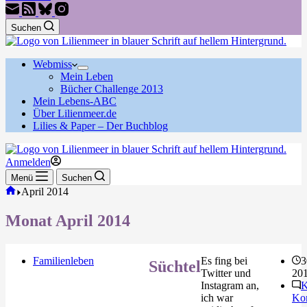
Suchen
Webmiss
Mein Leben
Bücher Challenge 2013
Mein Lebens-ABC
Über Lilienmeer.de
Lilies & Paper – Der Buchblog
Anmelden
Menü
Suchen
Start
April 2014
Monat
April 2014
Familienleben
Es fing bei
3
Süchtel
Twitter und
20
Instagram an,
K
ich war
Ko