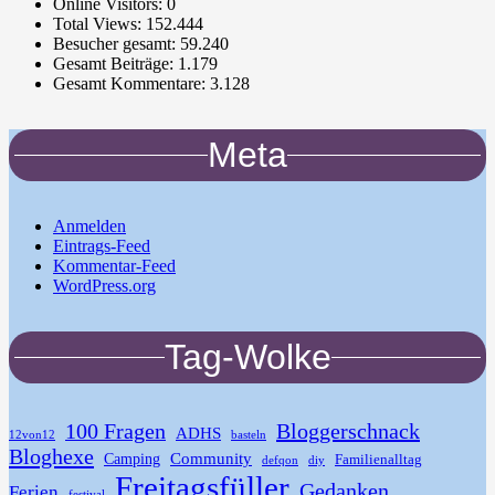
Online Visitors:
0
Total Views:
152.444
Besucher gesamt:
59.240
Gesamt Beiträge:
1.179
Gesamt Kommentare:
3.128
Meta
Anmelden
Eintrags-Feed
Kommentar-Feed
WordPress.org
Tag-Wolke
100 Fragen
Bloggerschnack
ADHS
12von12
basteln
Bloghexe
Community
Camping
Familienalltag
defqon
diy
Freitagsfüller
Gedanken
Ferien
festival