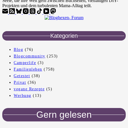
Seele, die ihre Welt gern zwischen Buchseiten, vielfältigen DIY-
Projekten und dem turbulenten Mama-Alltag teilt.
Kategorien
Blog
(76)
Blogcommunity
(253)
Camperlife
(3)
Familienleben
(758)
Getestet
(38)
Privat
(36)
vegane Rezepte
(5)
Werbung
(13)
Gern gelesen