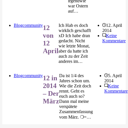
irgendwie
war Ostern
auf…
Blogcommunity
Ich Hab es doch
12. April
12
wirklich geschafft
2014
von
xD Ich habe dran
Keine
gedacht. Nicht
Kommentare
12
wie letzte Monat,
April
aber da hatte ich
auch zu der Zeit
anderes im…
Blogcommunity
Da ist 1/4 des
5. April
12 in
Jahres schon um.
2014
2014
Wie die Zeit doch
Keine
rennt. Geht es
Kommentare
– Der
euch auch so?
März
Dann mal meine
verspätete
Zusammenfassung
vom März. ❍=…