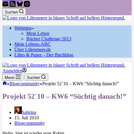
Suchen
Webmiss
Mein Leben
Bücher Challenge 2013
Mein Lebens-ABC
Über Lilienmeer.de
Lilies & Paper – Der Buchblog
Anmelden
Menü
Suchen
Start
Blogcommunity
Projekt 52´10 – KW6 “Süchtig danach!”
Projekt 52´10 – KW6 “Süchtig danach!”
Sabrina
15. Juli 2010
Blogcommunity
Huhu, hier ist wieder eure Robin,