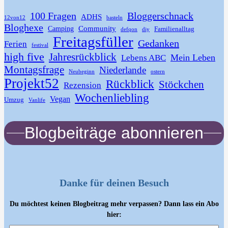
100 Fragen
Bloggerschnack
ADHS
12von12
basteln
Bloghexe
Community
Camping
Familienalltag
defqon
diy
Freitagsfüller
Gedanken
Ferien
festival
high five
Jahresrückblick
Mein Leben
Lebens ABC
Montagsfrage
Niederlande
Neubeginn
ostern
Projekt52
Rückblick
Stöckchen
Rezension
Wochenliebling
Vegan
Umzug
Vanlife
Blogbeiträge abonnieren
Danke für deinen Besuch
Du möchtest keinen Blogbeitrag mehr verpassen? Dann lass ein Abo
hier: