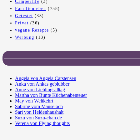
Camperlife
(3)
Familienleben
(758)
Getestet
(38)
Privat
(36)
vegane Rezepte
(5)
Werbung
(13)
Angela von Angela Carstensen
Anka von Ankas geblubber
Anne von Lieblingsalltag
Martha von Bunte Küchenabenteuer
May von Weltkehrt
Sabrine vom Mauseloch
Sari von Heldenhaushalt
Suzu von Suzu-chan.de
Verena von Flying thoughts