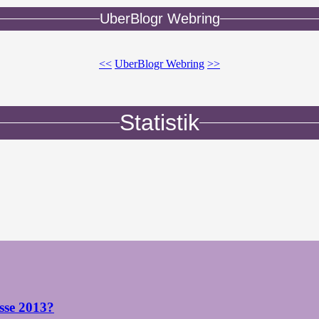
UberBlogr Webring
<<
UberBlogr Webring
>>
Statistik
sse 2013?