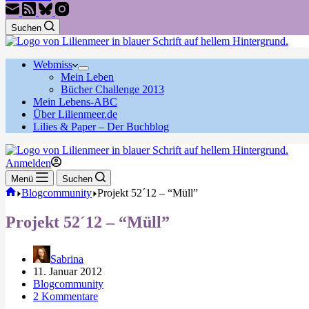
Suchen
Webmiss
Mein Leben
Bücher Challenge 2013
Mein Lebens-ABC
Über Lilienmeer.de
Lilies & Paper – Der Buchblog
Anmelden
Menü
Suchen
Start
Blogcommunity
Projekt 52´12 – “Müll”
Projekt 52´12 – “Müll”
Sabrina
11. Januar 2012
Blogcommunity
2 Kommentare