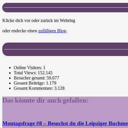
Klicke dich vor oder zurück im Webring
oder endecke einen
zufälligen Blog
.
Online Visitors:
1
Total Views:
152.145
Besucher gesamt:
59.077
Gesamt Beiträge:
1.179
Gesamt Kommentare:
3.128
Das könnte dir auch gefallen:
Montagsfrage #8 – Besuchst du die Leipziger Buchme