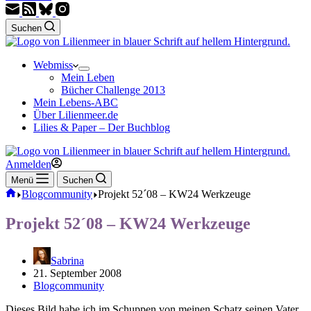
Suchen
Webmiss
Mein Leben
Bücher Challenge 2013
Mein Lebens-ABC
Über Lilienmeer.de
Lilies & Paper – Der Buchblog
Anmelden
Menü
Suchen
Start
Blogcommunity
Projekt 52´08 – KW24 Werkzeuge
Projekt 52´08 – KW24 Werkzeuge
Sabrina
21. September 2008
Blogcommunity
Dieses Bild habe ich im Schuppen von meinen Schatz seinen Vater