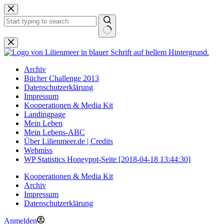
Zum
Inhalt
springen
Keine
Ergebnisse
Archiv
Bücher Challenge 2013
Datenschutzerklärung
Impressum
Kooperationen & Media Kit
Landingpage
Mein Leben
Mein Lebens-ABC
Über Lilienmeer.de | Credits
Webmiss
WP Statistics Honeypot-Seite [2018-04-18 13:44:30]
Kooperationen & Media Kit
Archiv
Impressum
Datenschutzerklärung
Anmelden