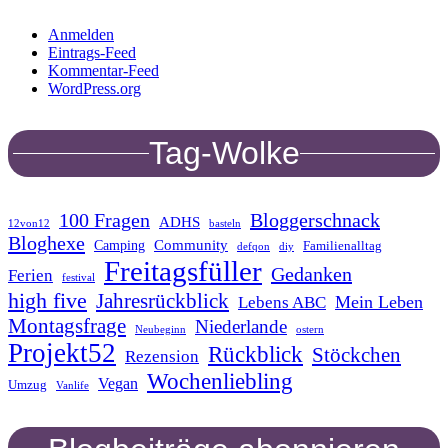
Anmelden
Eintrags-Feed
Kommentar-Feed
WordPress.org
Tag-Wolke
100 Fragen
Bloggerschnack
ADHS
12von12
basteln
Bloghexe
Community
Camping
Familienalltag
defqon
diy
Freitagsfüller
Gedanken
Ferien
festival
high five
Jahresrückblick
Mein Leben
Lebens ABC
Montagsfrage
Niederlande
Neubeginn
ostern
Projekt52
Rückblick
Stöckchen
Rezension
Wochenliebling
Vegan
Umzug
Vanlife