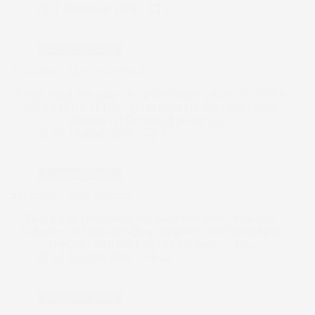
4. November 2008
6
Blogcommunity
Stöckchen – Mann oder Frau?
Dieses Stöckchen habe ich mir bei Mausz geklaut ^^ DEINE
WEIBLICHE SEITE: [x] Du gehst hin und wieder gerne
shoppen [x] Du trägst Eyeliner [x]…
17. Oktober 2008
3
Blogcommunity
Stöckchen – Dein Zuhause
Da ich grad Langeweile hab mach ich dieses Stöckchen.
Gefunden im Stöckchen-Blog reingestellt von StarlettStella
Aber bitte auch den Post hier vor lesen ^^ 1.)…
13. Oktober 2008
12
Blogcommunity