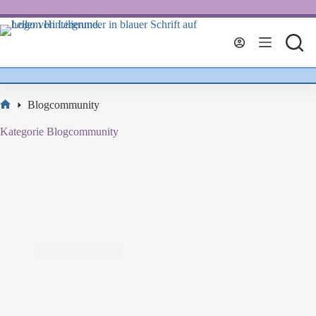
Zum
Inhalt
springen
Blogcommunity
Start
Kategorie
Blogcommunity
Blogcommunity