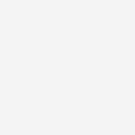
Projekt 52´08 – KW24 Werkzeuge