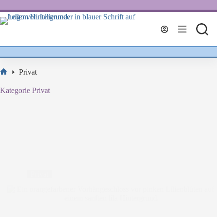
Zum
Inhalt
springen
Privat
Start
Kategorie
Privat
Privat