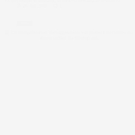
Es gibt keinen Textauszug, da dies ein geschützter Beitrag ist.
26. Juli 2008
1
Privat