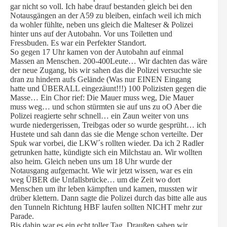
gar nicht so voll. Ich habe drauf bestanden gleich bei den
Notausgängen an der A59 zu bleiben, einfach weil ich mich
da wohler fühlte, neben uns gleich die Malteser & Polizei
hinter uns auf der Autobahn. Vor uns Toiletten und
Fressbuden. Es war ein Perfekter Standort.
So gegen 17 Uhr kamen von der Autobahn auf einmal
Massen an Menschen. 200-400Leute… Wir dachten das wäre
der neue Zugang, bis wir sahen das die Polizei versuchte sie
dran zu hindern aufs Gelände (Was nur EINEN Eingang
hatte und ÜBERALL eingezäunt!!!) 100 Polizisten gegen die
Masse… Ein Chor rief: Die Mauer muss weg, Die Mauer
muss weg… und schon stürmten sie auf uns zu oO Aber die
Polizei reagierte sehr schnell… ein Zaun weiter von uns
wurde niedergerissen, Treibgas oder so wurde gesprüht… ich
Hustete und sah dann das sie die Menge schon verteilte. Der
Spuk war vorbei, die LKW´s rollten wieder. Da ich 2 Radler
getrunken hatte, kündigte sich ein Milchstau an. Wir wollten
also heim. Gleich neben uns um 18 Uhr wurde der
Notausgang aufgemacht. Wie wir jetzt wissen, war es ein
weg ÜBER die Unfallsbrücke… um die Zeit wo dort
Menschen um ihr leben kämpften und kamen, mussten wir
drüber klettern. Dann sagte die Polizei durch das bitte alle aus
den Tunneln Richtung HBF laufen sollten NICHT mehr zur
Parade.
Bis dahin war es ein echt toller Tag. Draußen sahen wir