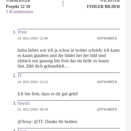
VORHERIGER
NÄCHSTER
Projekt 52´10
FEHLER BILDER
5 Kommentare
Jessy
24. JULI 2010 / 21:00
ANTWORTEN
huhu liebes wie ich ja schon in twitter schrieb; ich kann
es kaum glauben und die bilder bei der bild sind
einfach nur grausig bin froh das du heile zu hause
bist..fühl dich geknuddelt…
JT
24. JULI 2010 / 22:23
ANTWORTEN
Ich bin froh, dass es dir gut geht!
Sayuri
25. JULI 2010 / 00:19
ANTWORTEN
@Jessy: @JT: Danke ihr beiden.
Uwe