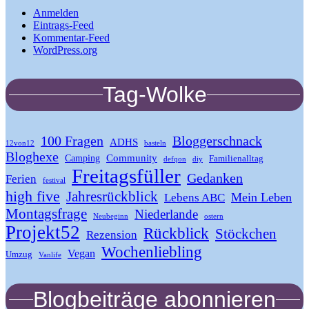
Anmelden
Eintrags-Feed
Kommentar-Feed
WordPress.org
Tag-Wolke
100 Fragen
Bloggerschnack
ADHS
12von12
basteln
Bloghexe
Community
Camping
Familienalltag
defqon
diy
Freitagsfüller
Gedanken
Ferien
festival
high five
Jahresrückblick
Mein Leben
Lebens ABC
Montagsfrage
Niederlande
Neubeginn
ostern
Projekt52
Rückblick
Stöckchen
Rezension
Wochenliebling
Vegan
Umzug
Vanlife
Blogbeiträge abonnieren