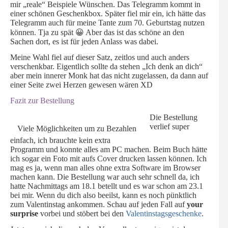
mir „reale“ Beispiele Wünschen. Das Telegramm kommt in
einer schönen Geschenkbox. Später fiel mir ein, ich hätte das
Telegramm auch für meine Tante zum 70. Geburtstag nutzen
können. Tja zu spät 😀 Aber das ist das schöne an den
Sachen dort, es ist für jeden Anlass was dabei.
Meine Wahl fiel auf dieser Satz, zeitlos und auch anders
verschenkbar. Eigentlich sollte da stehen „Ich denk an dich“
aber mein innerer Monk hat das nicht zugelassen, da dann auf
einer Seite zwei Herzen gewesen wären XD
Fazit zur Bestellung
Die Bestellung
verlief super
Viele Möglichkeiten um zu Bezahlen
einfach, ich brauchte kein extra
Programm und konnte alles am PC machen. Beim Buch hätte
ich sogar ein Foto mit aufs Cover drucken lassen können. Ich
mag es ja, wenn man alles ohne extra Software im Browser
machen kann. Die Bestellung war auch sehr schnell da, ich
hatte Nachmittags am 18.1 betellt und es war schon am 23.1
bei mir. Wenn du dich also beeilst, kann es noch pünktlich
zum Valentinstag ankommen. Schau auf jeden Fall auf
your
surprise
vorbei und stöbert bei den
Valentinstagsgeschenke
.