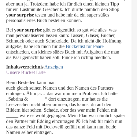
aber nun ja. Trotzdem habe ich für dich einen kleinen Tipp
für ein Lastminute-Geschenk. Ich durfte nämlich den Shop
your surprise
testen und habe mir da ein super süßes
personalisiertes Buch bestellen können.
Bei
your surprise
gibt es eigentlich so gut wie alles, was
man personalisieren lassen kann: Tassen, Gläser, Bücher,
Schmuck oder auch Schokolade. Da ich nicht die Hoffnung
aufgebe, habe ich mich für die
Bucketlist für Paare
entschieden, ein kleines süßes Buch mit Aufgaben die man
als Paar gemacht haben soll. Finde ich richtig niedlich.
Inhaltsverzeichnis
Anzeigen
Unsere Bucket Liste
Beim Bestellen kann man
auch gleich seinen Namen und den Namen des Partners
eintragen. Ähm ja… das war nun mein Problem. Ich hatte
„Sabrina & “ dort einzutragen, nur hat es die
Leerzeichen nicht übernommen, das kannst du auf den
Bildern hier sehen. Schade, aber das war mein Fehler, mit
_____ wäre es wohl gegangen. Mein Plan war nämlich später
den Partner mit Edding einzutragen 😛 Ich hab für mich nun
das ganze Feld mit Deckweiß gefüllt und kann nun beide
Namen selber eintragen.