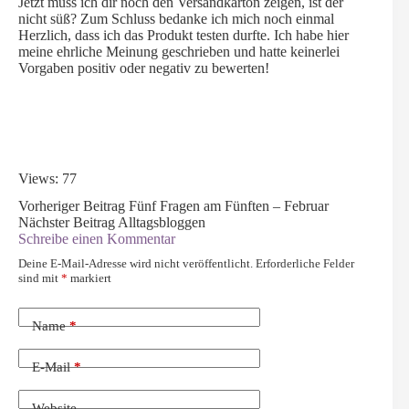
Jetzt muss ich dir noch den Versandkarton zeigen, ist der
nicht süß? Zum Schluss bedanke ich mich noch einmal
Herzlich, dass ich das Produkt testen durfte. Ich habe hier
meine ehrliche Meinung geschrieben und hatte keinerlei
Vorgaben positiv oder negativ zu bewerten!
Views: 77
Vorheriger
Beitrag
Fünf Fragen am Fünften – Februar
Nächster
Beitrag
Alltagsbloggen
Schreibe einen Kommentar
Deine E-Mail-Adresse wird nicht veröffentlicht.
Erforderliche Felder
sind mit
*
markiert
Name
*
E-Mail
*
Website