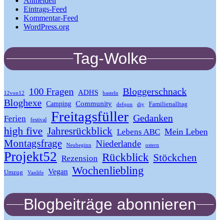
Anmelden
Eintrags-Feed
Kommentar-Feed
WordPress.org
Tag-Wolke
100 Fragen
Bloggerschnack
ADHS
12von12
basteln
Bloghexe
Community
Camping
Familienalltag
defqon
diy
Freitagsfüller
Gedanken
Ferien
festival
high five
Jahresrückblick
Mein Leben
Lebens ABC
Montagsfrage
Niederlande
Neubeginn
ostern
Projekt52
Rückblick
Stöckchen
Rezension
Wochenliebling
Vegan
Umzug
Vanlife
Blogbeiträge abonnieren