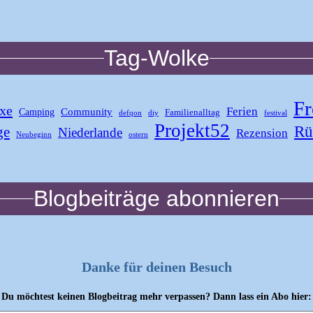
Tag-Wolke
Fr
xe
Ferien
Community
Camping
Familienalltag
defqon
diy
festival
Projekt52
Rü
ge
Niederlande
Rezension
Neubeginn
ostern
Blogbeiträge abonnieren
Danke für deinen Besuch
Du möchtest keinen Blogbeitrag mehr verpassen? Dann lass ein Abo hier: