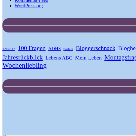
Kommentar-Feed
WordPress.org
100 Fragen
Bloggerschnack
Bloghe
ADHS
12von12
basteln
Jahresrückblick
Montagsfra
Mein Leben
Lebens ABC
Wochenliebling